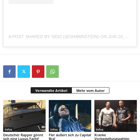
A POST SHARED BY SIDO (@SHAWNSTEIN)
ON
JUN 16, 2018 AT 1:31AM PDT
Verwandte Artikel
Mehr vom Autor
Infos
Infos
Infos
Deutscher Rapper gönnt
Fler äußert sich zu Capital
Kranke
sich eine Luxus-Yacht!
Bra!
Vorbestellungszahlen