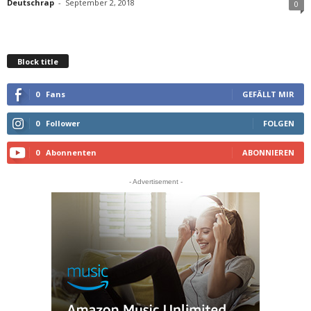
Deutschrap
-
September 2, 2018
0
Block title
0
Fans
GEFÄLLT MIR
0
Follower
FOLGEN
0
Abonnenten
ABONNIEREN
- Advertisement -