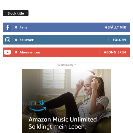
Block title
0
Fans
GEFÄLLT MIR
0
Follower
FOLGEN
0
Abonnenten
ABONNIEREN
- Advertisement -