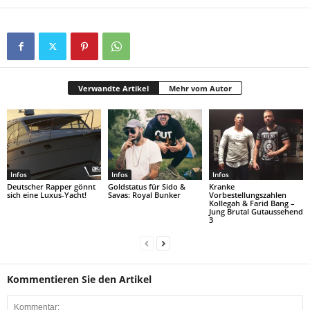
Verwandte Artikel
Mehr vom Autor
Infos
Infos
Infos
Deutscher Rapper gönnt
Goldstatus für Sido &
Kranke
sich eine Luxus-Yacht!
Savas: Royal Bunker
Vorbestellungszahlen
Kollegah & Farid Bang –
Jung Brutal Gutaussehend
3
Kommentieren Sie den Artikel