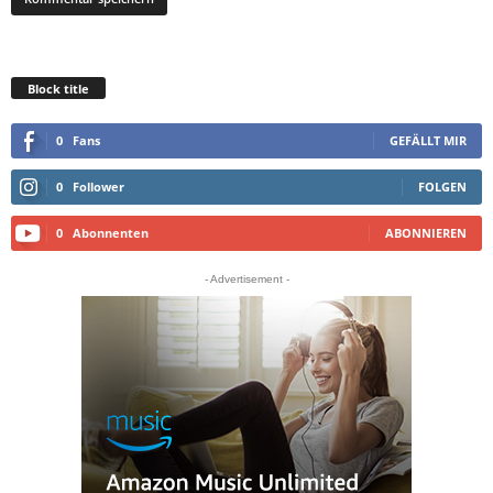
Block title
0
Fans
GEFÄLLT MIR
0
Follower
FOLGEN
0
Abonnenten
ABONNIEREN
- Advertisement -