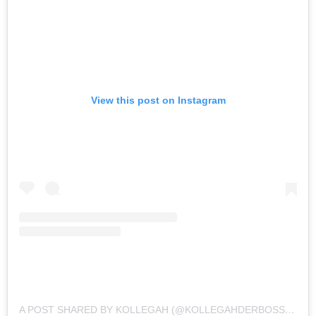
View this post on Instagram
A POST SHARED BY KOLLEGAH (@KOLLEGAHDERBOSS)
ON
A