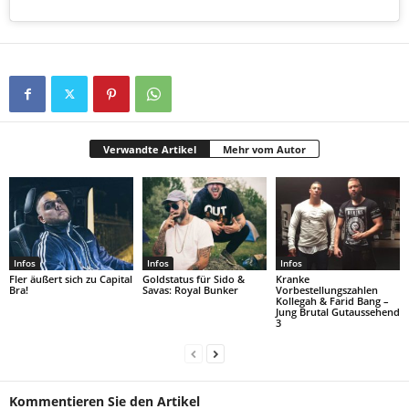
Verwandte Artikel
Mehr vom Autor
Infos
Infos
Infos
Fler äußert sich zu Capital
Goldstatus für Sido &
Kranke
Bra!
Savas: Royal Bunker
Vorbestellungszahlen
Kollegah & Farid Bang –
Jung Brutal Gutaussehend
3
Kommentieren Sie den Artikel