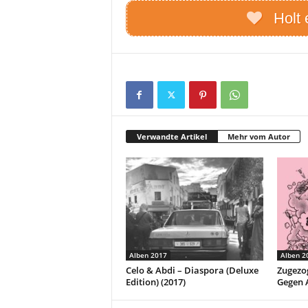
Holt 
Verwandte Artikel
Mehr vom Autor
Alben 2017
Alben 2
Celo & Abdi – Diaspora (Deluxe
Zugezog
Edition) (2017)
Gegen A