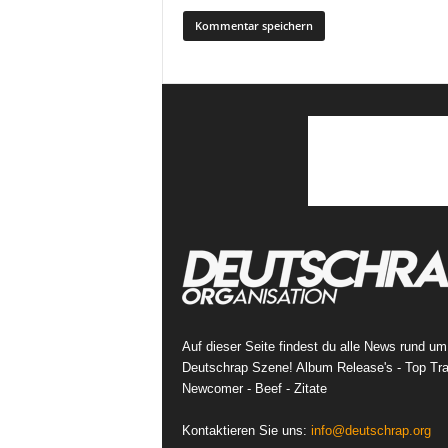
Auf dieser Seite findest du alle News rund um
Deutschrap Szene! Album Release's - Top Tra
Newcomer - Beef - Zitate
Kontaktieren Sie uns:
info@deutschrap.org