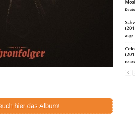
Mosh
Deuts
Schw
(201
Auge
Celo
(201
Deuts
euch hier das Album!