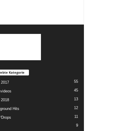
iebte Kategorie
55
 2017
45
videos
13
 2018
12
ground Hits
11
y'Drops
9