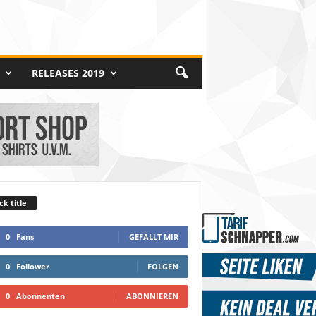
RELEASES 2019
ck title
0
Fans
GEFÄLLT MIR
0
Follower
FOLGEN
0
Abonnenten
ABONNIEREN