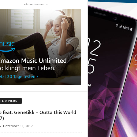
- Advertisement -
TOR PICKS
o feat. Genetikk – Outta this World
7)
-
Dezember 11, 2017