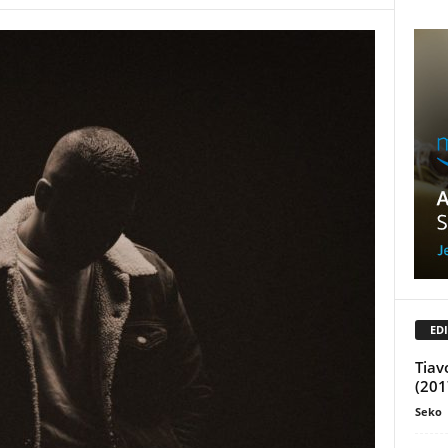
EDI
Tiav
(201
Seko