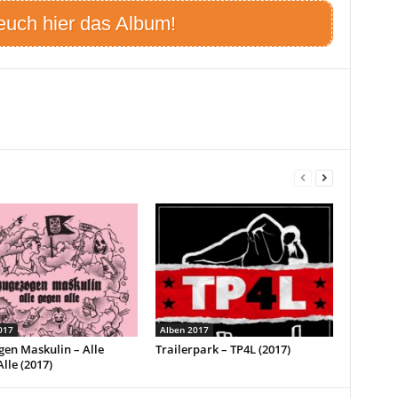
euch hier das Album!
017
Alben 2017
en Maskulin – Alle
Trailerpark – TP4L (2017)
lle (2017)