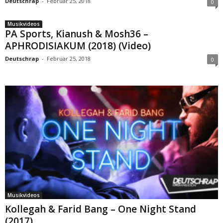
Deutschrap
-
Februar 25, 2018
0
Musikvideos
PA Sports, Kianush & Mosh36 –
APHRODISIAKUM (2018) (Video)
Deutschrap
-
Februar 25, 2018
0
Musikvideos
Kollegah & Farid Bang – One Night Stand
(2017)