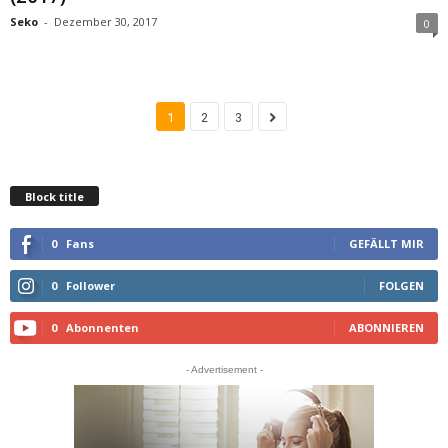
Seko
-
Dezember 30, 2017
0
1
2
3
Block title
0
Fans
GEFÄLLT MIR
0
Follower
FOLGEN
0
Abonnenten
ABONNIEREN
- Advertisement -