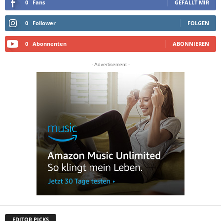
0
Fans
GEFÄLLT MIR
0
Follower
FOLGEN
0
Abonnenten
ABONNIEREN
- Advertisement -
EDITOR PICKS