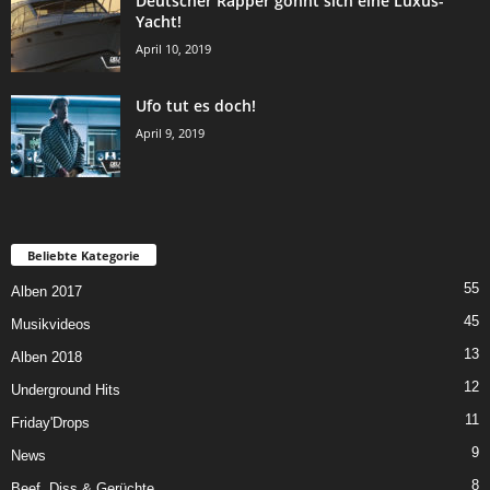
Deutscher Rapper gönnt sich eine Luxus-
Yacht!
April 10, 2019
Ufo tut es doch!
April 9, 2019
Beliebte Kategorie
55
Alben 2017
45
Musikvideos
13
Alben 2018
12
Underground Hits
11
Friday'Drops
9
News
8
Beef, Diss & Gerüchte