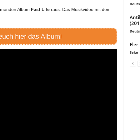
Deuts
ommenden Album
Fast Life
raus. Das Musikvideo mit dem
Anti
(201
Deuts
euch hier das Album!
Fler
Seko