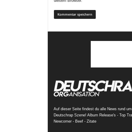
diesem Browser.
Auf dieser Seite findest du alle News rund um
Deutschrap Szene! Album Release's - Top Tra
Newcomer - Beef - Zitate