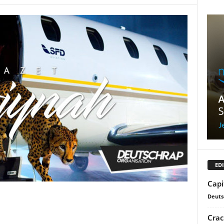
EDI
Capi
Deuts
Crac