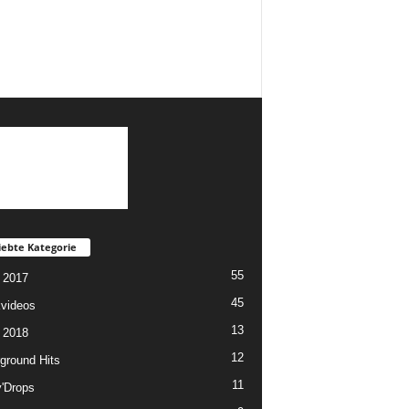
iebte Kategorie
55
 2017
45
videos
13
 2018
12
ground Hits
11
y'Drops