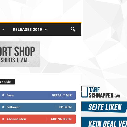
RELEASES 2019
ck title
0
Fans
GEFÄLLT MIR
0
Follower
FOLGEN
0
Abonnenten
ABONNIEREN