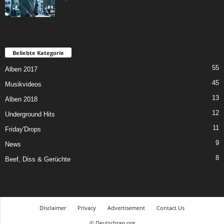
Beliebte Kategorie
55
Alben 2017
45
Musikvideos
13
Alben 2018
12
Underground Hits
11
Friday'Drops
9
News
8
Beef, Diss & Gerüchte
Disclaimer
Privacy
Advertisement
Contact Us
© Deutschrap.org