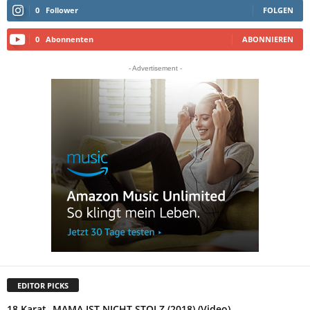
0
Follower
FOLGEN
0
Abonnenten
ABONNIEREN
- Advertisement -
EDITOR PICKS
18 Karat -MAMA IST NICHT STOLZ (2018) (Video)