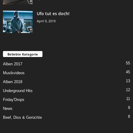
Ufo tut es doch!
April 9, 2019
Beliebte Kategorie
55
Alben 2017
45
Musikvideos
13
Alben 2018
12
Underground Hits
11
Friday'Drops
9
News
8
Beef, Diss & Gerüchte