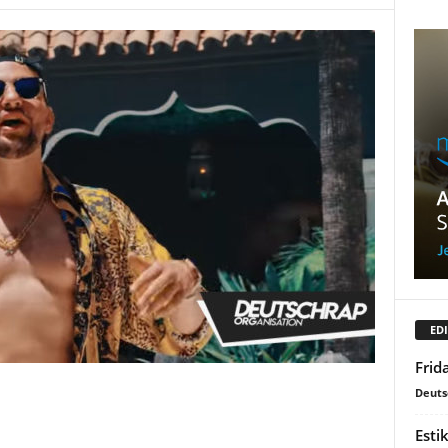
EDI
Frid
Deuts
Esti