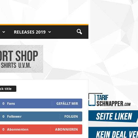
RELEASES 2019
ck title
0
Fans
GEFÄLLT MIR
0
Follower
FOLGEN
0
Abonnenten
ABONNIEREN