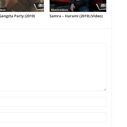
deos
Musikvideos
Gangzta Party (2019)
Samra – Harami (2019) (Video)