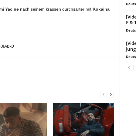
Deuts
mi Yacine
nach seinem krassen durchsarter mit
Kokaina
[Vid
E & 
Deuts
[Vid
Q0IAbk0
Jung
Deuts