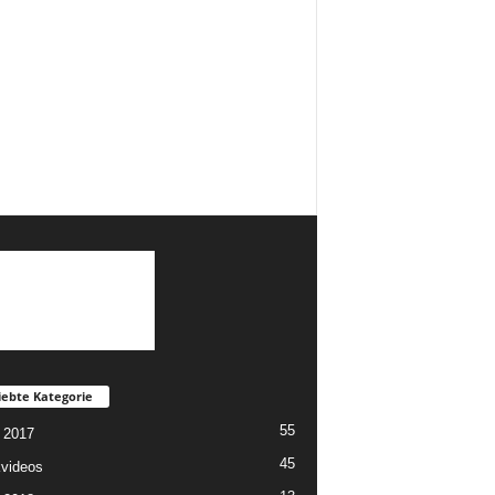
iebte Kategorie
55
 2017
45
videos