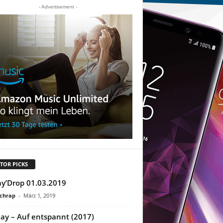
- Advertisement -
TOR PICKS
ay’Drop 01.03.2019
chrap
-
März 1, 2019
kay – Auf entspannt (2017)