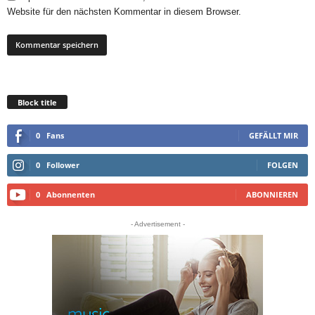
Website für den nächsten Kommentar in diesem Browser.
Block title
0
Fans
GEFÄLLT MIR
0
Follower
FOLGEN
0
Abonnenten
ABONNIEREN
- Advertisement -