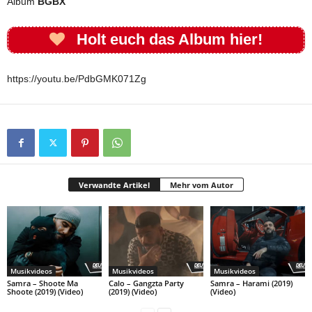
Album
BGBX
Holt euch das Album hier!
https://youtu.be/PdbGMK071Zg
Verwandte Artikel
Mehr vom Autor
Musikvideos
Musikvideos
Musikvideos
Samra – Shoote Ma
Calo – Gangzta Party
Samra – Harami (2019)
Shoote (2019) (Video)
(2019) (Video)
(Video)