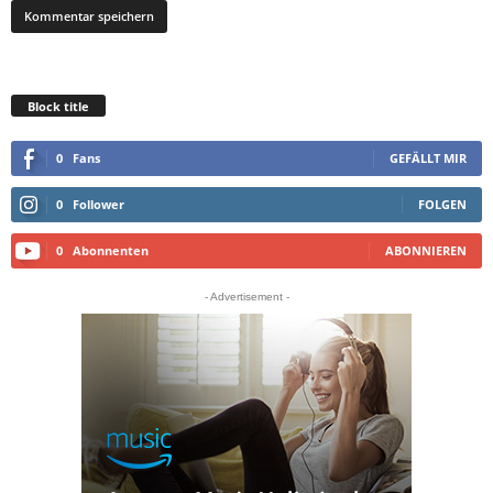
Block title
0
Fans
GEFÄLLT MIR
0
Follower
FOLGEN
0
Abonnenten
ABONNIEREN
- Advertisement -