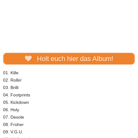
Holt euch hier das Album!
01. Kille
02. Rollin‘
03. Brilli
04. Footprints
05. Kickdown
06. Holy
07. Desole
08. Früher
09. V.G.U.