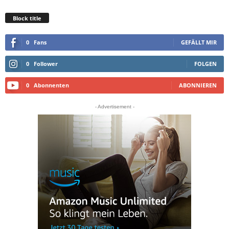
Block title
0
Fans
GEFÄLLT MIR
0
Follower
FOLGEN
0
Abonnenten
ABONNIEREN
- Advertisement -