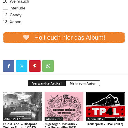
10. Weihrauch
11. Interlude
12. Candy
13. Xenon
Holt euch hier das Album!
Verwandte Artikel
Mehr vom Autor
Alben 2017
Alben 2017
Alben 2017
Celo & Abdi – Diaspora
Zugezogen Maskulin –
Trailerpark – TP4L (2017)
(Deluxe Edition) (2017)
Alle Gegen Alle (2017)